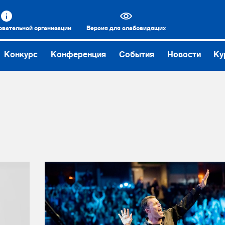
овательной организации
Версия для слабовидящих
Конкурс
Конференция
События
Новости
Ку