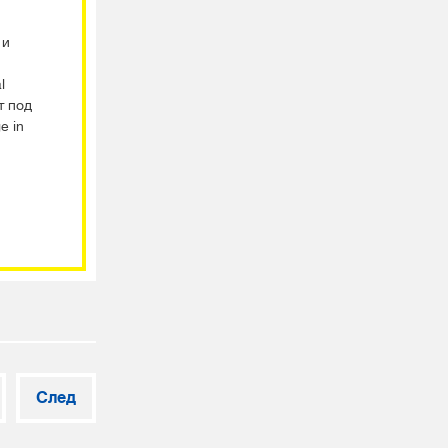
 и
l
т под
e in
След