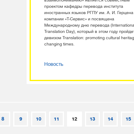
взаимопониманию» является совместным
проектом кафедры перевода института
иностранных языков РГПУ им. А. И. Герцена
компании «Т-Сервис» и посвящена
Международному дню перевода (Internationa
Translation Day), который в этом году пройде
девизом Translation: promoting cultural heritag
changing times.
Новость
8
9
10
11
12
13
14
15