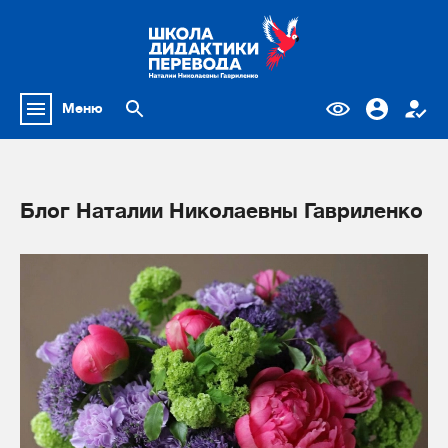
Меню
Блог Наталии Николаевны Гавриленко