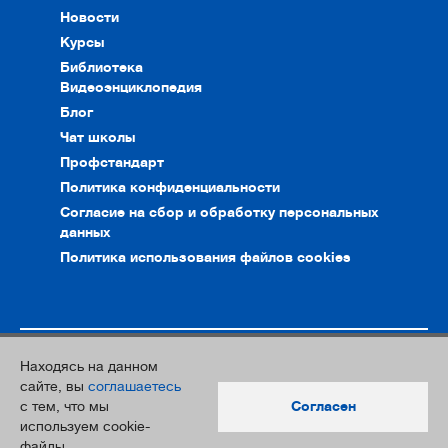
Новости
Курсы
Библиотека
Видеоэнциклопедия
Блог
Чат школы
Профстандарт
Политика конфиденциальности
Согласие на сбор и обработку персональных
данных
Политика использования файлов cookies
Находясь на данном
© 2010–2026. Интернет-ресурс профессионального сообщества
сайте, вы
соглашаетесь
преподавателей и переводчиков
с тем, что мы
Согласен
Дизайн и разработка:
Южный Парк
используем cookie-
файлы.