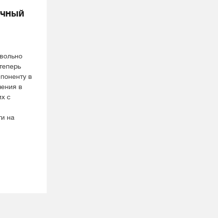
учный
овольно
 теперь
поненту в
чения в
х с
ти на