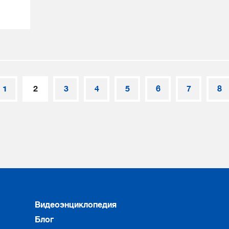
1
2
3
4
5
6
7
8
Видеоэнциклопедия
Блог