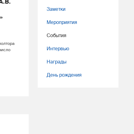
А.В.
Заметки
»
Мероприятия
События
полтора
Интервью
число
Награды
День рождения