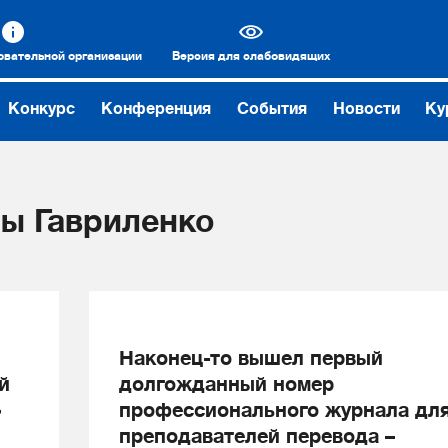
овательной организации
Версия для слабовидящих
Конкурс
Конференция
События
Новости
Ку
ы Гавриленко
Наконец-то вышел первый
й
долгожданный номер
»
профессионального журнала дл
преподавателей перевода –