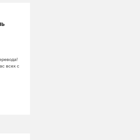
нь
еревода!
ас всех с