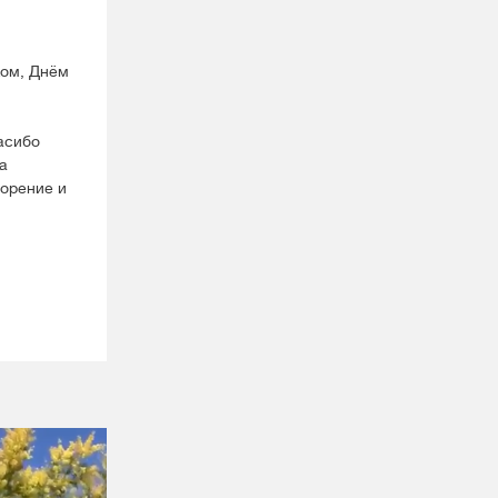
ком, Днём
асибо
а
орение и