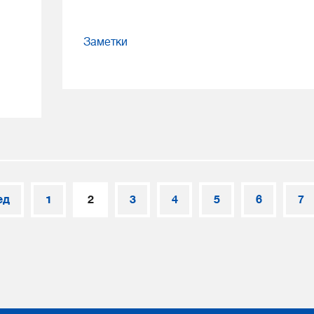
Заметки
ед
1
2
3
4
5
6
7