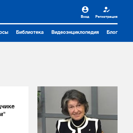
Вход
Регистрация
рсы
Библиотека
Видеоэнциклопедия
Блог
дчике
м"