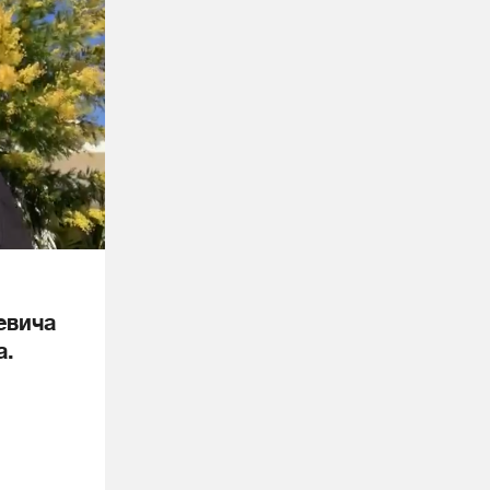
евича
а.