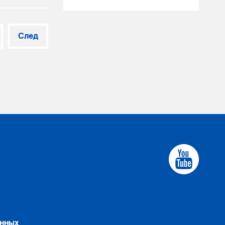
След
анных