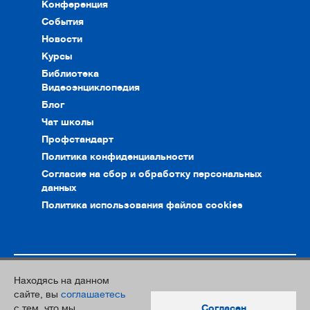
Конференция
События
Новости
Курсы
Библиотека
Видеоэнциклопедия
Блог
Чат школы
Профстандарт
Политика конфиденциальности
Согласие на сбор и обработку персональных
данных
Политика использования файлов cookies
Находясь на данном
© 2010–2026. Интернет-ресурс профессионального сообщества
сайте, вы
соглашаетесь
преподавателей и переводчиков
с тем, что мы
Согласен
Дизайн и разработка:
Южный Парк