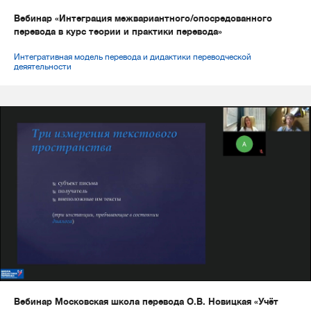
Вебинар «Интеграция межвариантного/опосредованного
перевода в курс теории и практики перевода»
Интегративная модель перевода и дидактики переводческой
деяятельности
Вебинар Московская школа перевода О.В. Новицкая «Учёт