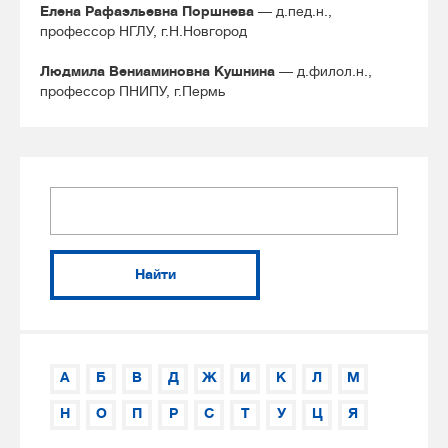
Елена Рафаэльевна Поршнева
— д.пед.н.,
профессор НГЛУ, г.Н.Новгород
Людмила Вениаминовна Кушнина
— д.филол.н.,
профессор ПНИПУ, г.Пермь
Найти
А
Б
В
Д
Ж
И
К
Л
М
Н
О
П
Р
С
Т
У
Ц
Я