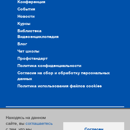
Конференция
События
Новости
Курсы
Библиотека
Видеоэнциклопедия
Блог
Чат школы
Профстандарт
Политика конфиденциальности
Согласие на сбор и обработку персональных
данных
Политика использования файлов cookies
Находясь на данном
© 2010–2026. Интернет-ресурс профессионального сообщества
сайте, вы
соглашаетесь
преподавателей и переводчиков
с тем, что мы
Согласен
Дизайн и разработка:
Южный Парк