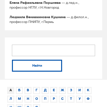
Елена Рафаэльевна Поршнева
— д.пед.н.,
профессор НГЛУ, г.Н.Новгород
Людмила Вениаминовна Кушнина
— д.филол.н.,
профессор ПНИПУ, г.Пермь
Найти
А
Б
В
Г
Д
Е
Ж
З
И
К
Л
М
Н
О
П
Р
С
Т
У
Ф