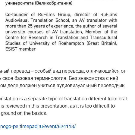
ый перевод – особый вид перевода, отличающийся от
ть своя базовая терминология. Без знакомства с ней
амом деле должен учиться аудиовизуальный переводчик.
tion is a separate type of translation different from oral
 is reviewed in this presentation, as it is too difficult to
ground on the basics.
lnogo-pe.t
imepad.ru/event/624113/