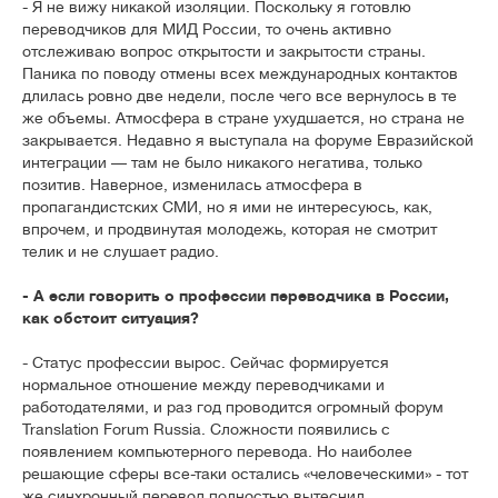
- Я не вижу никакой изоляции. Поскольку я готовлю
переводчиков для МИД России, то очень активно
отслеживаю вопрос открытости и закрытости страны.
Паника по поводу отмены всех международных контактов
длилась ровно две недели, после чего все вернулось в те
же объемы. Атмосфера в стране ухудшается, но страна не
закрывается. Недавно я выступала на форуме Евразийской
интеграции — там не было никакого негатива, только
позитив. Наверное, изменилась атмосфера в
пропагандистских СМИ, но я ими не интересуюсь, как,
впрочем, и продвинутая молодежь, которая не смотрит
телик и не слушает радио.
- А если говорить о профессии переводчика в России,
как обстоит ситуация?
- Статус профессии вырос. Сейчас формируется
нормальное отношение между переводчиками и
работодателями, и раз год проводится огромный форум
Translation Forum Russia. Сложности появились с
появлением компьютерного перевода. Но наиболее
решающие сферы все-таки остались «человеческими» - тот
же синхронный перевод полностью вытеснил