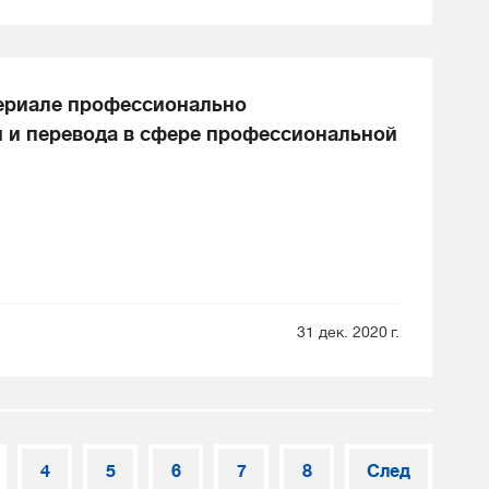
териале профессионально
 и перевода в сфере профессиональной
31 дек. 2020 г.
4
5
6
7
8
След