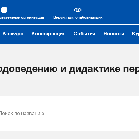
овательной организации
Версия для слабовидящих
Конкурс
Конференция
События
Новости
Ку
одоведению и дидактике пе