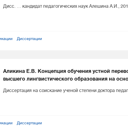
Дисс. … кандидат педагогических наук Алешина А.И., 20
икации
Диссертации
Аликина Е.В. Концепция обучения устной перев
высшего лингвистического образования на осно
Диссертация на соискание ученой степени доктора педаго
икации
Диссертации