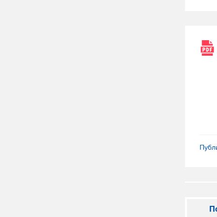
Публ
П