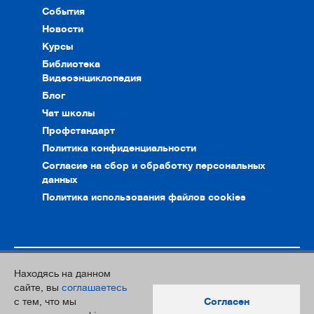
События
Новости
Курсы
Библиотека
Видеоэнциклопедия
Блог
Чат школы
Профстандарт
Политика конфиденциальности
Согласие на сбор и обработку персональных
данных
Политика использования файлов cookies
Находясь на данном
© 2010–2026. Интернет-ресурс профессионального сообщества
сайте, вы
соглашаетесь
преподавателей и переводчиков
с тем, что мы
Согласен
Дизайн и разработка:
Южный Парк