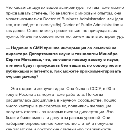
Что касается других видов аспирантуры, то там тоже можно
присваивать степень. По аналогии с мировым опытом, она
может называться Doctor of Business Administration или (для
тех, кто пойдет в госслужбу) Doctor of Public Administration и
так далее. Степени могут различаться, но присуждать их
нужно. Иначе не совсем понятно, зачем идти в аспирантуру.
— Недавно в СМИ прошла информация со ссылкой на
директора Департамента науки и технологии Минобра
Сергея Матвеева, что, согласно новому закону о науке,
степени будут присуждать без защиты, по совокупности
публикаций и патентов. Как можете прокомментировать
эту инициативу?
— Это старая и живучая идея. Она была в СССР, в 90-е
году в России эта норма тоже работала. Но когда
расшаталась дисциплина в научном сообществе, пошло
много халтуры в диссертациях, появились желающие
получить степень, за которых писали диссертации. Это
были и бизнесмены, и депутаты разных уровней. Они
набирали определенное количество статей и получали
кандидатские и докторские степени «по совокупности