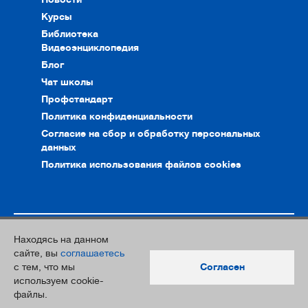
Курсы
Библиотека
Видеоэнциклопедия
Блог
Чат школы
Профстандарт
Политика конфиденциальности
Согласие на сбор и обработку персональных
данных
Политика использования файлов cookies
Находясь на данном
© 2010–2026. Интернет-ресурс профессионального сообщества
сайте, вы
соглашаетесь
преподавателей и переводчиков
с тем, что мы
Согласен
Дизайн и разработка:
Южный Парк
используем cookie-
файлы.