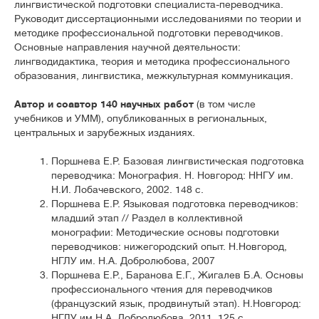
лингвистической подготовки специалиста-переводчика.
Руководит диссертационными исследованиями по теории и
методике профессиональной подготовки переводчиков.
Основные направления научной деятельности:
лингводидактика, теория и методика профессионального
образования, лингвистика, межкультурная коммуникация.
Автор и соавтор 140 научных работ
(в том числе
учебников и УММ), опубликованных в региональных,
центральных и зарубежных изданиях.
Поршнева Е.Р. Базовая лингвистическая подготовка
переводчика: Монография. Н. Новгород: ННГУ им.
Н.И. Лобачевского, 2002. 148 с.
Поршнева Е.Р. Языковая подготовка переводчиков:
младший этап // Раздел в коллективной
монографии: Методические основы подготовки
переводчиков: нижегородский опыт. Н.Новгород,
НГЛУ им. Н.А. Добролюбова, 2007
Поршнева Е.Р., Баранова Е.Г., Жигалев Б.А. Основы
профессионального чтения для переводчиков
(французский язык, продвинутый этап). Н.Новгород:
НГЛУ им Н.А. Добролюбова, 2011. 125 с.