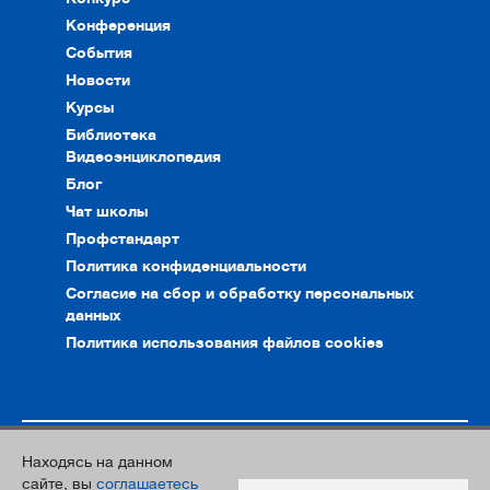
Конференция
События
Новости
Курсы
Библиотека
Видеоэнциклопедия
Блог
Чат школы
Профстандарт
Политика конфиденциальности
Согласие на сбор и обработку персональных
данных
Политика использования файлов cookies
Находясь на данном
© 2010–2026. Интернет-ресурс профессионального сообщества
сайте, вы
соглашаетесь
преподавателей и переводчиков