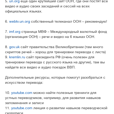
5.
un.org
еще один крутейший сайт ООН, где они постят все
видео и аудио своих заседаний и сессий на всех
официальных языках.
6.
webtv.un.org
собственный телеканал ООН – рекомендую!
7.
imf.org
страница МВФ – Международный валютный фонд
(организация ООН) – речи и видео на 6 языках ООН.
8.
gov.uk
сайт правительства Великобритании (там много
скриптов речей – хорош для тренировки перевода с листа)
9.
kremlin.ru
сайт президента РФ (очень полезен для
тренировки перевода с русского языка на другие), там вы
найдете все видео и аудио поездок ВВП.
Дополнительные ресурсы, которые помогут разобраться с
искусством перевода:
10.
youtube.com
можно найти полезные тренинги для
устных переводчиков, например, для развития навыков
запоминания и записи
11.
youtube.com
лекция о развитии навыков переводческой
скорописи