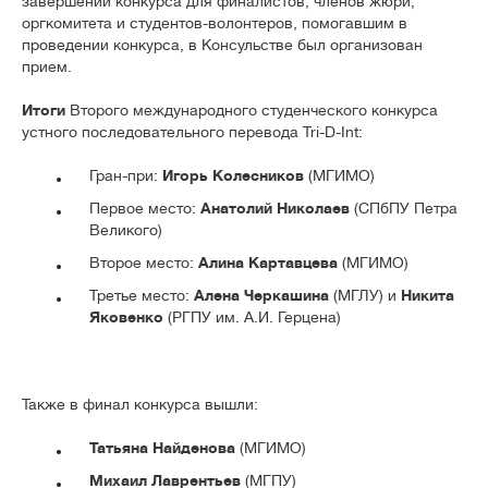
завершении конкурса для финалистов, членов жюри,
оргкомитета и студентов-волонтеров, помогавшим в
проведении конкурса, в Консульстве был организован
прием.
Итоги
Второго международного студенческого конкурса
устного последовательного перевода Tri-D-Int:
Гран-при:
Игорь Колесников
(МГИМО)
Первое место:
Анатолий Николаев
(СПбПУ Петра
Великого)
Второе место:
Алина Картавцева
(МГИМО)
Третье место:
Алена Черкашина
(МГЛУ) и
Никита
Яковенко
(РГПУ им. А.И. Герцена)
Также в финал конкурса вышли:
Татьяна Найденова
(МГИМО)
Михаил Лаврентьев
(МГПУ)