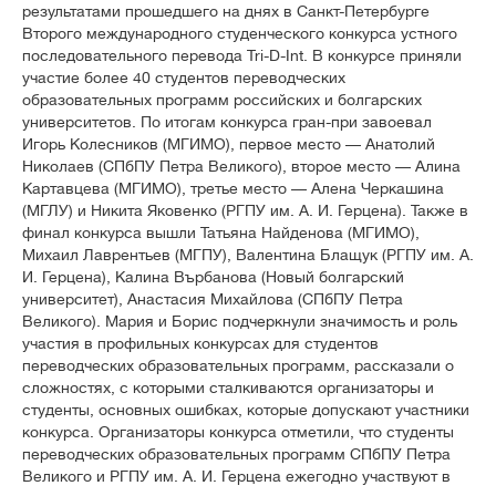
результатами прошедшего на днях в Санкт-Петербурге
Второго международного студенческого конкурса устного
последовательного перевода Tri-D-Int. В конкурсе приняли
участие более 40 студентов переводческих
образовательных программ российских и болгарских
университетов. По итогам конкурса гран-при завоевал
Игорь Колесников (МГИМО), первое место — Анатолий
Николаев (СПбПУ Петра Великого), второе место — Алина
Картавцева (МГИМО), третье место — Алена Черкашина
(МГЛУ) и Никита Яковенко (РГПУ им. А. И. Герцена). Также в
финал конкурса вышли Татьяна Найденова (МГИМО),
Михаил Лаврентьев (МГПУ), Валентина Блащук (РГПУ им. А.
И. Герцена), Калина Върбанова (Новый болгарский
университет), Анастасия Михайлова (СПбПУ Петра
Великого). Мария и Борис подчеркнули значимость и роль
участия в профильных конкурсах для студентов
переводческих образовательных программ, рассказали о
сложностях, с которыми сталкиваются организаторы и
студенты, основных ошибках, которые допускают участники
конкурса. Организаторы конкурса отметили, что студенты
переводческих образовательных программ СПбПУ Петра
Великого и РГПУ им. А. И. Герцена ежегодно участвуют в