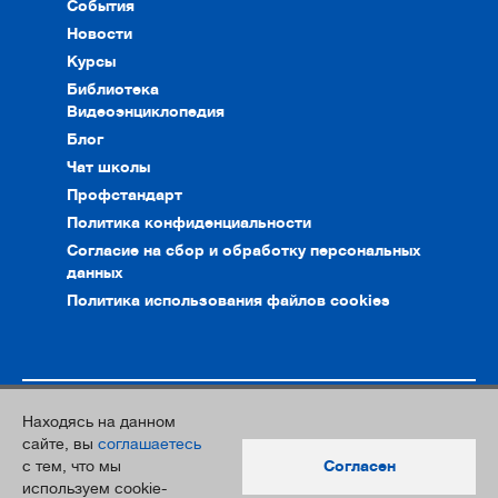
События
Новости
Курсы
Библиотека
Видеоэнциклопедия
Блог
Чат школы
Профстандарт
Политика конфиденциальности
Согласие на сбор и обработку персональных
данных
Политика использования файлов cookies
Находясь на данном
© 2010–2026. Интернет-ресурс профессионального сообщества
сайте, вы
соглашаетесь
преподавателей и переводчиков
с тем, что мы
Согласен
Дизайн и разработка:
Южный Парк
используем cookie-