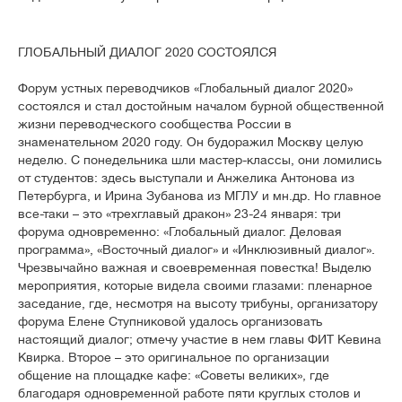
ГЛОБАЛЬНЫЙ ДИАЛОГ 2020 СОСТОЯЛСЯ
Форум устных переводчиков «Глобальный диалог 2020»
состоялся и стал достойным началом бурной общественной
жизни переводческого сообщества России в
знаменательном 2020 году. Он будоражил Москву целую
неделю. С понедельника шли мастер-классы, они ломились
от студентов: здесь выступали и Анжелика Антонова из
Петербурга, и Ирина Зубанова из МГЛУ и мн.др. Но главное
все-таки – это «трехглавый дракон» 23-24 января: три
форума одновременно: «Глобальный диалог. Деловая
программа», «Восточный диалог» и «Инклюзивный диалог».
Чрезвычайно важная и своевременная повестка! Выделю
мероприятия, которые видела своими глазами: пленарное
заседание, где, несмотря на высоту трибуны, организатору
форума Елене Ступниковой удалось организовать
настоящий диалог; отмечу участие в нем главы ФИТ Кевина
Квирка. Второе – это оригинальное по организации
общение на площадке кафе: «Советы великих», где
благодаря одновременной работе пяти круглых столов и