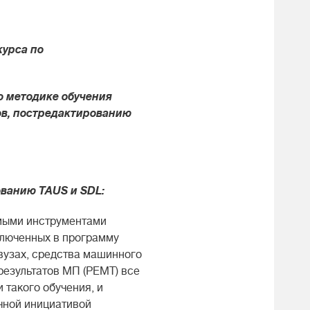
курса по
о методике обучения
ов, постредактированию
ванию TAUS и SDL:
имыми инструментами
ключенных в программу
вузах, средства машинного
результатов МП (PEMT) все
такого обучения, и
чной инициативой