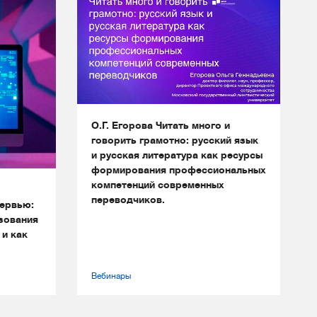
О.Г. Егорова Читать много и
говорить грамотно: русский язык
и русская литература как ресурсы
формирования профессиональных
компетенций современных
переводчиков.
ервью:
зования
 и как
Вебинары