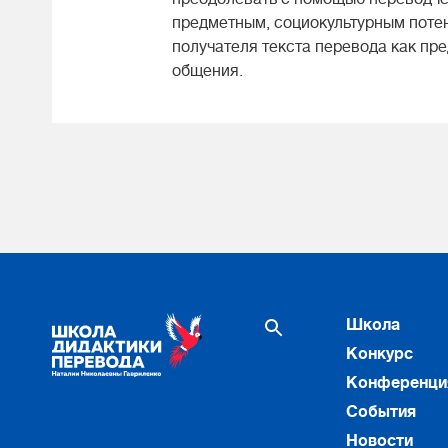
предметным, социокультурным потен
получателя текста перевода как п
общения.
Школа
Конкурс
Конференци
События
Новости