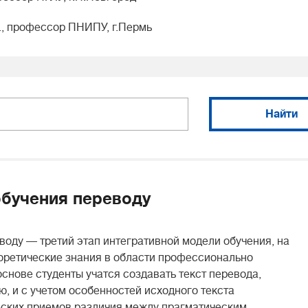
., профессор ПНИПУ, г.Пермь
Найти
бучения переводу
оду — третий этап интегративной модели обучения, на
оретические знания в области профессионально
снове студенты учатся создавать текст перевода,
 и с учетом особенностей исходного текста
ских приемов различия между прагматическим,