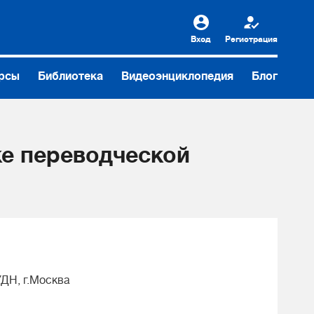
Вход
Регистрация
рсы
Библиотека
Видеоэнциклопедия
Блог
ке переводческой
УДН, г.Москва