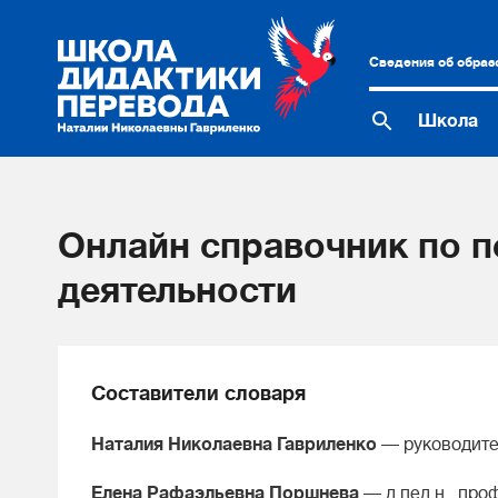
Сведения об образ
Школа
Онлайн справочник по п
деятельности
Составители словаря
Наталия Николаевна Гавриленко
— руководител
Елена Рафаэльевна Поршнева
— д.пед.н., про