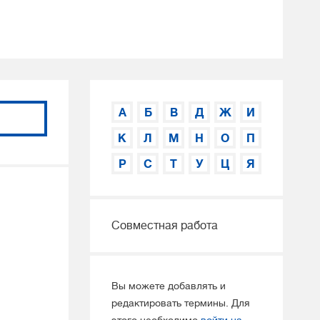
А
Б
В
Д
Ж
И
К
Л
М
Н
О
П
Р
С
Т
У
Ц
Я
Совместная работа
Вы можете добавлять и
редактировать термины. Для