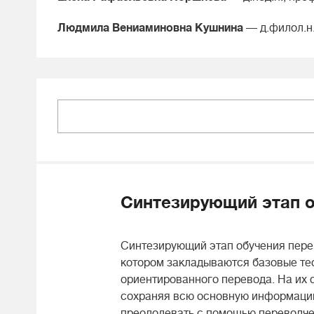
Людмила Вениаминовна Кушнина
— д.филол.н
Синтезирующий этап о
Синтезирующий этап обучения перев
котором закладываются базовые те
ориентированного перевода. На их о
сохраняя всю основную информацию,
преодолевать с помощью переводче