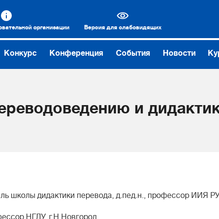
овательной организации
Версия для слабовидящих
Конкурс
Конференция
События
Новости
Ку
ереводоведению и дидакти
ь школы дидактики перевода, д.пед.н., профессор ИИЯ Р
фессор НГЛУ, г.Н.Новгород