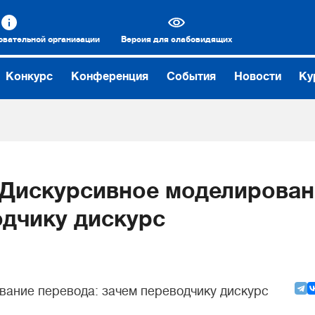
овательной организации
Версия для слабовидящих
Конкурс
Конференция
События
Новости
Ку
. Дискурсивное моделирован
одчику дискурс
ание перевода: зачем переводчику дискурс