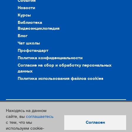
События
Новости
Курсы
Библиотека
Видеоэнциклопедия
Блог
Чат школы
Профстандарт
Политика конфиденциальности
Согласие на сбор и обработку персональных
данных
Политика использования файлов cookies
Находясь на данном
© 2010–2026. Интернет-ресурс профессионального сообщества
сайте, вы
соглашаетесь
преподавателей и переводчиков
с тем, что мы
Согласен
Дизайн и разработка:
Южный Парк
используем cookie-