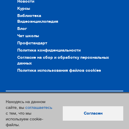
Новости
Курсы
Библиотека
Видеоэнциклопедия
Блог
Чат школы
Профстандарт
Политика конфиденциальности
Согласие на сбор и обработку персональных
данных
Политика использования файлов cookies
Находясь на данном
© 2010–2026. Интернет-ресурс профессионального сообщества
сайте, вы
соглашаетесь
преподавателей и переводчиков
с тем, что мы
Согласен
Дизайн и разработка:
Южный Парк
используем cookie-
файлы.